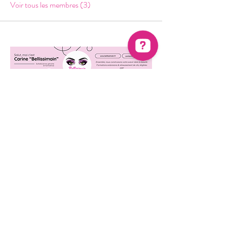
Voir tous les membres (3)
BELLISSIMAIN 14 Allée
Henri Sellier, 92800 -
PUTEAUX – Siret :
43888923000035
–
Enregistré sous le
n°
11922609092
auprès du
préfet de région : Ile de
France – Cet
enregistrement ne vaut pas
agrément de l’État. – Naf :