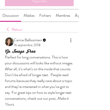
Rejoindre
Discussion
Médias
Fichiers
Membres
À propos
Retour
Carine Bellissimain
16 septembre 2018
Go Image Free
Perfect for long conversations. This is how 
your discussions will looks like without images. 
After all, it’s what’s on the inside that counts.
Don’t be afraid of longer text.  People read 
forums because they really care about a topic 
and they’re interested in what you’ve got to 
say. For great tips on how to style longer text 
conversations, check out our post,
 Make it 
Yours.