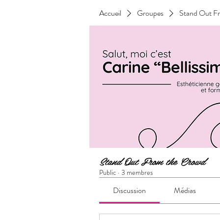
Accueil
Groupes
Stand Out F
Stand Out From the Crowd
Public
·
3 membres
Discussion
Médias