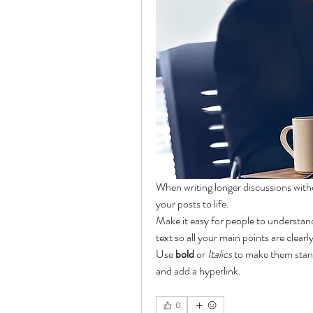
When writing longer discussions withou
your posts to life. 
Make it easy for people to understand
text so all your main points are clearl
Use 
bold
 or 
Italics
 to make them stand 
and add a hyperlink.
0