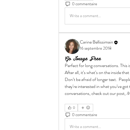
0 commentaire
Write a comment...
Carine Bellissimain
16 septembre 2018
Go Image Free
Perfect for long conversations. This i
After all, it’s what’s on the inside tha
Don’t be afraid of longer text.  Peopl
they’re interested in what you’ve got t
conversations, check out our post,
 M
0
0 commentaire
Write a comment...