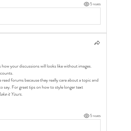
5 vues
s how your discussions will looks like without images. 
t counts.
e read forums because they really care about a topic and 
o say. For great tips on how to style longer text 
ake it Yours.
5 vues