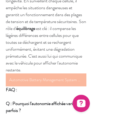
longévité. En surveillant chaque cellule, il 
empêche les situations dangereuses et 
garantit un fonctionnement dans des plages 
de tension et de température sécuritaires. Son 
rôle d'
équilibrage
 est clé : il compense les 
légères différences entre cellules pour que 
toutes se déchargent et se rechargent 
uniformément, évitant une dégradation 
prématurée. C'est aussi lui qui communique 
avec le véhicule pour afficher l'autonomie 
restante.
Automotive Battery Management System Market
FAQ :
Q : Pourquoi l'autonomie affichée varie-t-elle 
parfois ?
R :
 Le BMS estime l'État de Charge (SOC) 