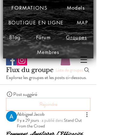
FORMATIONS
Models
BOUTIQUE EN LIGNE
MAP
Blog
Forum
Groupes
Membres
Flux du groupe
Liste de groupes
Explorez les groupes et les posts ci-dessous.
Post suggéré
Rejoindre
Abbigael Jacob
Il y a 29 jours
·
a publié dans
Stand Out
From the Crowd
Comment Améliorer l'Efficacité