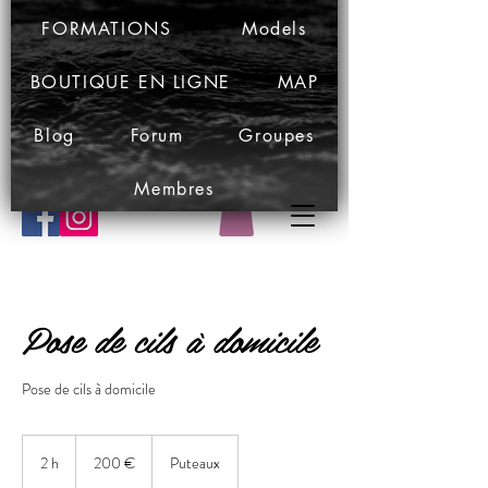
FORMATIONS
Models
BOUTIQUE EN LIGNE
MAP
Blog
Forum
Groupes
Membres
Pose de cils à domicile
Pose de cils à domicile
200
euros
2 h
2
200 €
Puteaux
h